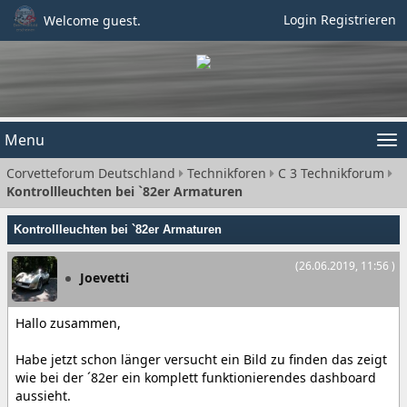
Login
Registrieren
Welcome guest.
Menu
Tog
Corvetteforum Deutschland
Technikforen
C 3 Technikforum
nav
Kontrollleuchten bei `82er Armaturen
Kontrollleuchten bei `82er Armaturen
(26.06.2019, 11:56 )
Joevetti
Hallo zusammen,
Habe jetzt schon länger versucht ein Bild zu finden das zeigt
wie bei der ´82er ein komplett funktionierendes dashboard
aussieht.