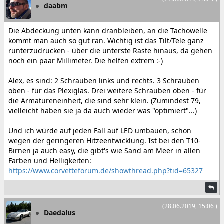
daabm
Die Abdeckung unten kann dranbleiben, an die Tachowelle
kommt man auch so gut ran. Wichtig ist das Tilt/Tele ganz
runterzudrücken - über die unterste Raste hinaus, da gehen
noch ein paar Millimeter. Die helfen extrem :-)
Alex, es sind: 2 Schrauben links und rechts. 3 Schrauben
oben - für das Plexiglas. Drei weitere Schrauben oben - für
die Armatureneinheit, die sind sehr klein. (Zumindest 79,
vielleicht haben sie ja da auch wieder was "optimiert"...)
Und ich würde auf jeden Fall auf LED umbauen, schon
wegen der geringeren Hitzeentwicklung. Ist bei den T10-
Birnen ja auch easy, die gibt's wie Sand am Meer in allen
Farben und Helligkeiten:
https://www.corvetteforum.de/showthread.php?tid=65327
(28.06.2019, 15:06 )
Daedalus