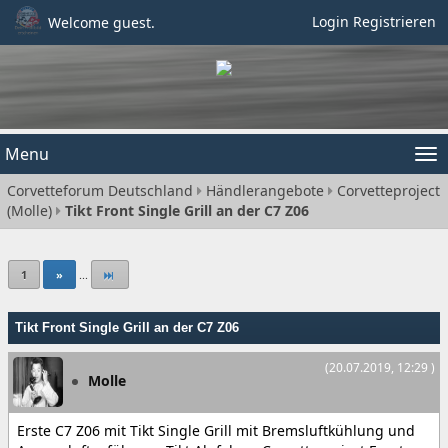
Login
Registrieren
Welcome guest.
Menu
Tog
Corvetteforum Deutschland
Händlerangebote
Corvetteproject
nav
(Molle)
Tikt Front Single Grill an der C7 Z06
1
»
...
Tikt Front Single Grill an der C7 Z06
(20.07.2019, 12:29 )
Molle
Erste C7 Z06 mit Tikt Single Grill mit Bremsluftkühlung und