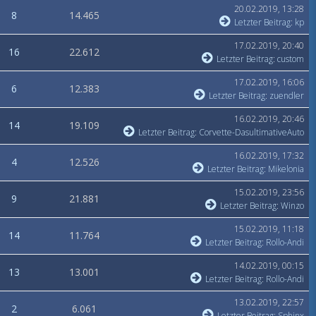
20.02.2019, 13:28
8
14.465
Letzter Beitrag
:
kp
17.02.2019, 20:40
16
22.612
Letzter Beitrag
:
custom
17.02.2019, 16:06
6
12.383
Letzter Beitrag
:
zuendler
16.02.2019, 20:46
14
19.109
Letzter Beitrag
:
Corvette-DasultimativeAuto
16.02.2019, 17:32
4
12.526
Letzter Beitrag
:
Mikelonia
15.02.2019, 23:56
9
21.881
Letzter Beitrag
:
Winzo
15.02.2019, 11:18
14
11.764
Letzter Beitrag
:
Rollo-Andi
14.02.2019, 00:15
13
13.001
Letzter Beitrag
:
Rollo-Andi
13.02.2019, 22:57
2
6.061
Letzter Beitrag
:
Sphinx