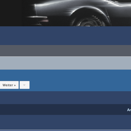
Weiter »
A