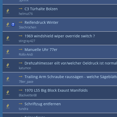
Sphinx
C3 Türhalte Bolzen
helmut76
Reifendruck Winter
Stechrochen
1969 windshield wiper override switch ?
stingray427
Manuelle Uhr 77er
Rollo-Andi
Drehzahlmesser eilt vor/welcher Oeldruck ist norma
katumon
Trailing Arm Schraube raussägen - welche Sägeblätt
78er_pace
1970 LS5 Big Block Exaust Manifolds
Blackvette68
Schriftzug entfernen
tundra