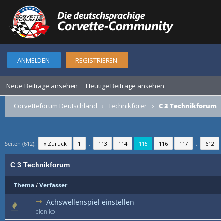
ANMELDEN
REGISTRIEREN
Neue Beiträge ansehen
Heutige Beiträge ansehen
Corvetteforum Deutschland
›
Technikforen
›
C 3 Technikforum
Seiten (612):
« Zurück
1
...
113
114
115
116
117
...
612
C 3 Technikforum
Thema
/
Verfasser
Achswellenspiel einstellen
eleniko