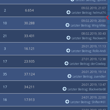
09.02.2019, 21:07
2
6.654
Letzter Beitrag
:
helmut76
09.02.2019, 20:00
10
30.288
Letzter Beitrag
:
Wing-Mike
08.02.2019, 00:43
21
33.431
Letzter Beitrag
:
Reckwem
29.01.2019, 11:13
3
16.121
Letzter Beitrag
:
Rollo-Andi
27.01.2019, 12:38
17
23.935
Letzter Beitrag
:
derCowboy
26.01.2019, 19:14
35
37.124
Letzter Beitrag
:
zuendler
26.01.2019, 13:47
17
34.211
Letzter Beitrag
:
Blackvette68
24.01.2019, 22:00
16
17.913
Letzter Beitrag
:
Shifter#61