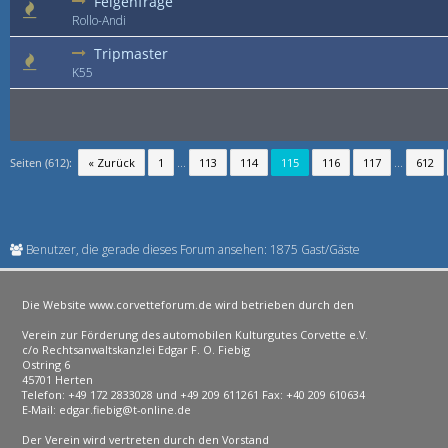
Felgenfrage
Rollo-Andi
Tripmaster
K55
Seiten (612):
« Zurück
1
...
113
114
115
116
117
...
612
Benutzer, die gerade dieses Forum ansehen: 1875 Gast/Gäste
Die Website www.corvetteforum.de wird betrieben durch den
Verein zur Förderung des automobilen Kulturgutes Corvette e.V.
c/o Rechtsanwaltskanzlei Edgar F. O. Fiebig
Ostring 6
45701 Herten
Telefon: +49 172 2833028 und +49 209 611261 Fax: +40 209 610634
E-Mail: edgar.fiebig@t-online.de
Der Verein wird vertreten durch den Vorstand