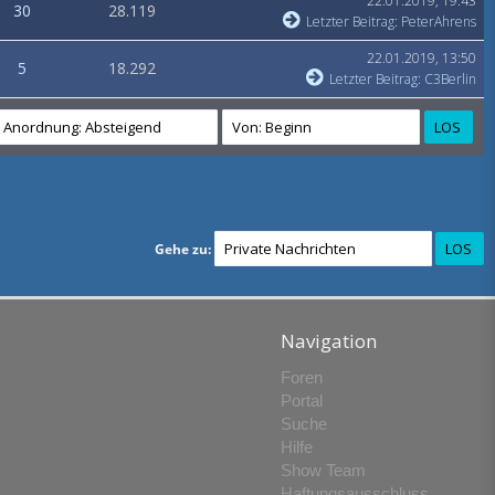
22.01.2019, 19:43
30
28.119
Letzter Beitrag
:
PeterAhrens
22.01.2019, 13:50
5
18.292
Letzter Beitrag
:
C3Berlin
Gehe zu:
Navigation
Foren
Portal
Suche
Hilfe
Show Team
Haftungsausschluss