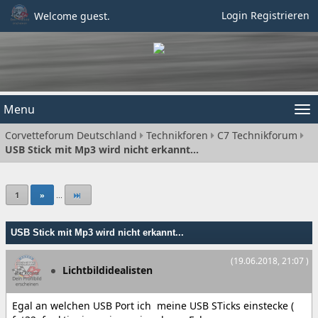
Login
Registrieren
Welcome guest.
Menu
Tog
Corvetteforum Deutschland
Technikforen
C7 Technikforum
nav
USB Stick mit Mp3 wird nicht erkannt...
1
»
...
USB Stick mit Mp3 wird nicht erkannt...
(19.06.2018, 21:07 )
Lichtbildidealisten
Egal an welchen USB Port ich meine USB STicks einstecke (