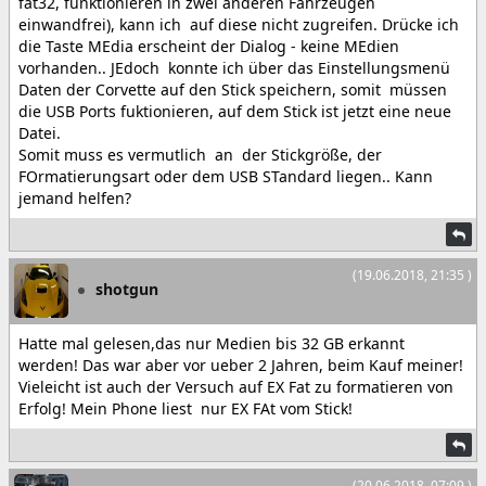
fat32, funktionieren in zwei anderen Fahrzeugen
einwandfrei), kann ich auf diese nicht zugreifen. Drücke ich
die Taste MEdia erscheint der Dialog - keine MEdien
vorhanden.. JEdoch konnte ich über das Einstellungsmenü
Daten der Corvette auf den Stick speichern, somit müssen
die USB Ports fuktionieren, auf dem Stick ist jetzt eine neue
Datei.
Somit muss es vermutlich an der Stickgröße, der
FOrmatierungsart oder dem USB STandard liegen.. Kann
jemand helfen?
(19.06.2018, 21:35 )
shotgun
Hatte mal gelesen,das nur Medien bis 32 GB erkannt
werden! Das war aber vor ueber 2 Jahren, beim Kauf meiner!
Vieleicht ist auch der Versuch auf EX Fat zu formatieren von
Erfolg! Mein Phone liest nur EX FAt vom Stick!
(20.06.2018, 07:09 )