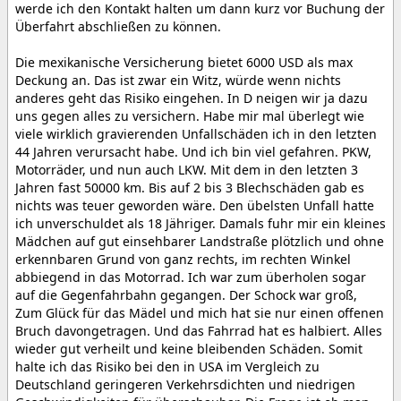
werde ich den Kontakt halten um dann kurz vor Buchung der
Überfahrt abschließen zu können.
Die mexikanische Versicherung bietet 6000 USD als max
Deckung an. Das ist zwar ein Witz, würde wenn nichts
anderes geht das Risiko eingehen. In D neigen wir ja dazu
uns gegen alles zu versichern. Habe mir mal überlegt wie
viele wirklich gravierenden Unfallschäden ich in den letzten
44 Jahren verursacht habe. Und ich bin viel gefahren. PKW,
Motorräder, und nun auch LKW. Mit dem in den letzten 3
Jahren fast 50000 km. Bis auf 2 bis 3 Blechschäden gab es
nichts was teuer geworden wäre. Den übelsten Unfall hatte
ich unverschuldet als 18 Jähriger. Damals fuhr mir ein kleines
Mädchen auf gut einsehbarer Landstraße plötzlich und ohne
erkennbaren Grund von ganz rechts, im rechten Winkel
abbiegend in das Motorrad. Ich war zum überholen sogar
auf die Gegenfahrbahn gegangen. Der Schock war groß,
Zum Glück für das Mädel und mich hat sie nur einen offenen
Bruch davongetragen. Und das Fahrrad hat es halbiert. Alles
wieder gut verheilt und keine bleibenden Schäden. Somit
halte ich das Risiko bei den in USA im Vergleich zu
Deutschland geringeren Verkehrsdichten und niedrigen