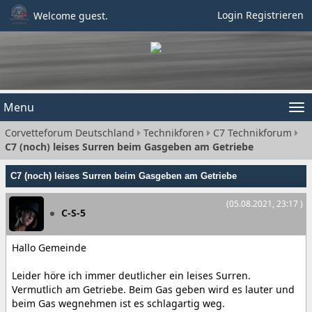
Login
Registrieren
Welcome guest.
Menu
Tog
Corvetteforum Deutschland
Technikforen
C7 Technikforum
nav
C7 (noch) leises Surren beim Gasgeben am Getriebe
C7 (noch) leises Surren beim Gasgeben am Getriebe
(05.08.2021, 23:17 )
C-S-5
Hallo Gemeinde
Leider höre ich immer deutlicher ein leises Surren.
Vermutlich am Getriebe. Beim Gas geben wird es lauter und
beim Gas wegnehmen ist es schlagartig weg.