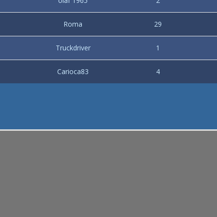
olaf 1965
2
Roma
29
Truckdriver
1
Carioca83
4