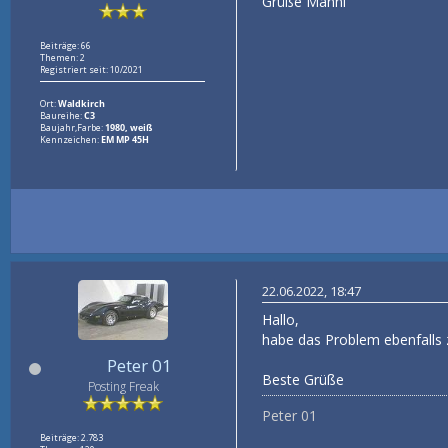
Grüße Manni
Beiträge: 66
Themen: 2
Registriert seit: 10/2021
Ort:
Waldkirch
Baureihe:
C3
Baujahr,Farbe:
1980, weiß
Kennzeichen:
EM MP 45H
22.06.2022, 18:47
Hallo,
habe das Problem ebenfalls z
Peter 01
Beste Grüße
Posting Freak
Peter 01
Beiträge: 2.783