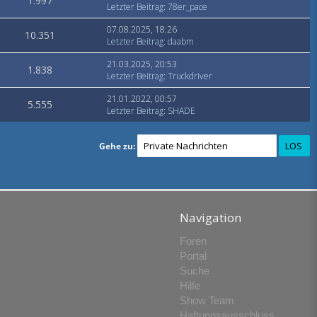
1.997
Letzter Beitrag
:
78er_pace
07.08.2025, 18:26
10.351
Letzter Beitrag
:
daabm
21.03.2025, 20:53
1.838
Letzter Beitrag
:
Truckdriver
21.01.2022, 00:57
5.555
Letzter Beitrag
:
SHADE
Gehe zu:
Navigation
Foren
Portal
Suche
Hilfe
Show Team
Haftungsausschluss