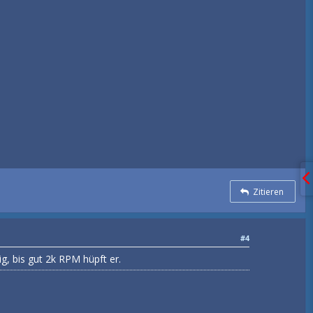
Zitieren
#4
g, bis gut 2k RPM hüpft er.