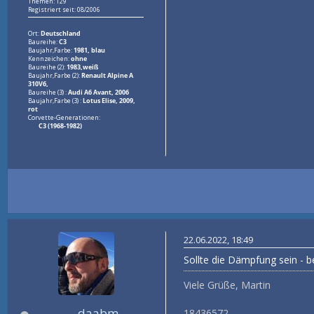
Themen: 129
Registriert seit: 08/2006
Ort:
Deutschland
Baureihe:
C3
Baujahr,Farbe:
1981, blau
Kennzeichen:
ohne
Baureihe (2):
1983,weiß
Baujahr,Farbe (2):
Renault Alpine A
310V6,
Baureihe (3) :
Audi A6 Avant, 2006
Baujahr,Farbe (3) :
Lotus Elise, 2009,
rot
Corvette-Generationen:
C3 (1968-1982)
22.06.2022, 18:49
Sollte die Dämpfung sein - b
Viele Grüße, Martin
daabm
18436572