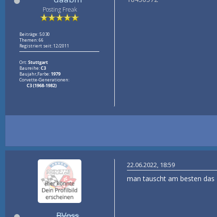
Posting Freak
Beiträge: 5.030
Themen: 66
Registriert seit: 12/2011
Ort:
Stuttgart
Baureihe:
C3
Baujahr,Farbe:
1979
Corvette-Generationen:
C3 (1968-1982)
22.06.2022, 18:59
man tauscht am besten das 
BVoss