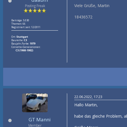
Viele Grüße, Martin
Posting Freak
18436572
Beiträge: 5.030
Themen: 66
Registriert seit: 12/2011
Ort:
Stuttgart
Baureihe:
C3
Baujahr,Farbe:
1979
Corvette-Generationen:
C3 (1968-1982)
22.06.2022, 17:23
Hallo Martin,
habe das gleiche Problem, ab
GT Manni
Member