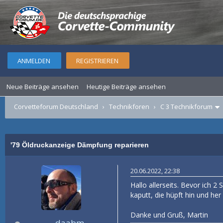
ANMELDEN
REGISTRIEREN
Neue Beiträge ansehen
Heutige Beiträge ansehen
Corvetteforum Deutschland
›
Technikforen
›
C 3 Technikforum
'79 Öldruckanzeige Dämpfung reparieren
20.06.2022, 22:38
Hallo allerseits. Bevor ich 
kaputt, die hüpft hin und he
Danke und Gruß, Martin
daabm