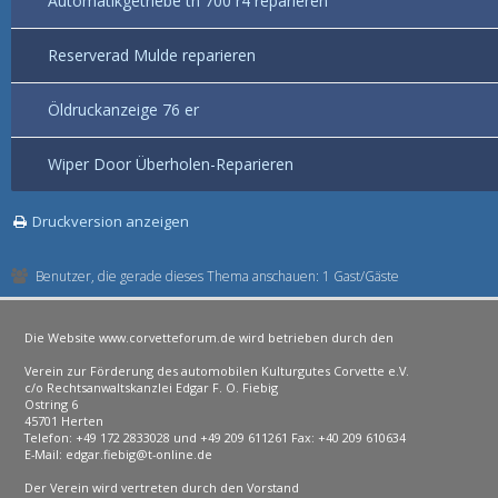
Automatikgetriebe th 700 r4 reparieren
Reserverad Mulde reparieren
Öldruckanzeige 76 er
Wiper Door Überholen-Reparieren
Druckversion anzeigen
Benutzer, die gerade dieses Thema anschauen: 1 Gast/Gäste
Die Website www.corvetteforum.de wird betrieben durch den
Verein zur Förderung des automobilen Kulturgutes Corvette e.V.
c/o Rechtsanwaltskanzlei Edgar F. O. Fiebig
Ostring 6
45701 Herten
Telefon: +49 172 2833028 und +49 209 611261 Fax: +40 209 610634
E-Mail: edgar.fiebig@t-online.de
Der Verein wird vertreten durch den Vorstand