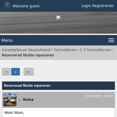
Login
Registrieren
Welcome guest.
Menu
Tog
Corvetteforum Deutschland
Technikforen
C 3 Technikforum
nav
Reserverad Mulde reparieren
1
»
...
Reserverad Mulde reparieren
(15.07.2025, 12:20 )
Roma
Moin Moin,