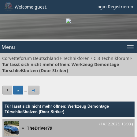
Login
Registrieren
Welcome guest.
Menu
Tog
Corvetteforum Deutschland
Technikforen
C 3 Technikforum
nav
Tür lässt sich nicht mehr öffnen: Werkzeug Demontage
Türschließbolzen (Door Striker)
1
»
...
Tür lässt sich nicht mehr öffnen: Werkzeug Demontage
Türschließbolzen (Door Striker)
(14.12.2025, 13:03 )
TheDriver79