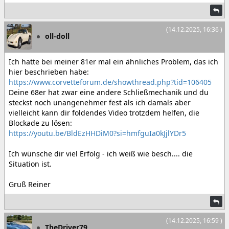
(14.12.2025, 16:36 )
oll-doll
Ich hatte bei meiner 81er mal ein ähnliches Problem, das ich
hier beschrieben habe:
https://www.corvetteforum.de/showthread.php?tid=106405
Deine 68er hat zwar eine andere Schließmechanik und du
steckst noch unangenehmer fest als ich damals aber
vielleicht kann dir foldendes Video trotzdem helfen, die
Blockade zu lösen:
https://youtu.be/BldEzHHDiM0?si=hmfguIa0kJjlYDr5
Ich wünsche dir viel Erfolg - ich weiß wie besch.... die
Situation ist.
Gruß Reiner
(14.12.2025, 16:59 )
TheDriver79