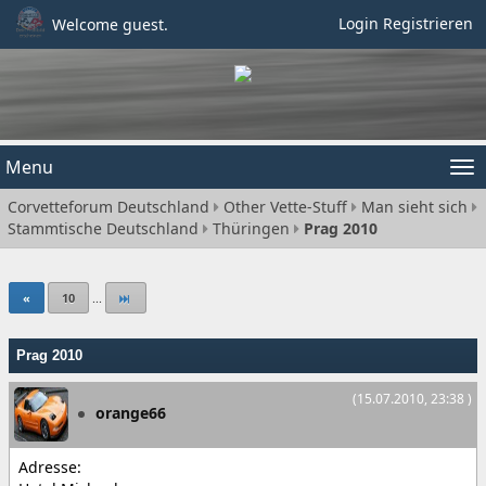
Login
Registrieren
Welcome guest.
Menu
Tog
Corvetteforum Deutschland
Other Vette-Stuff
Man sieht sich
nav
Stammtische Deutschland
Thüringen
Prag 2010
«
10
...
Prag 2010
(15.07.2010, 23:38 )
orange66
Adresse: