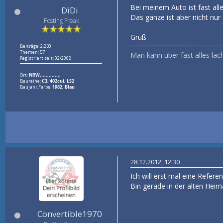
Bei meinem Auto ist fast alle
DiDi
Das ganze ist aber nicht nur
Posting Freak
Gruß
Beiträge: 2.230
Themen: 57
Man kann über fast alles lac
Registriert seit: 02/2002
Ort:
NRW..............
Baureihe:
C3, 402cui, LS2
Baujahr,Farbe:
1982, Blau
28.12.2012, 12:30
Ich will erst mal eine Refere
Bin gerade in der alten Heima
Convertible1970