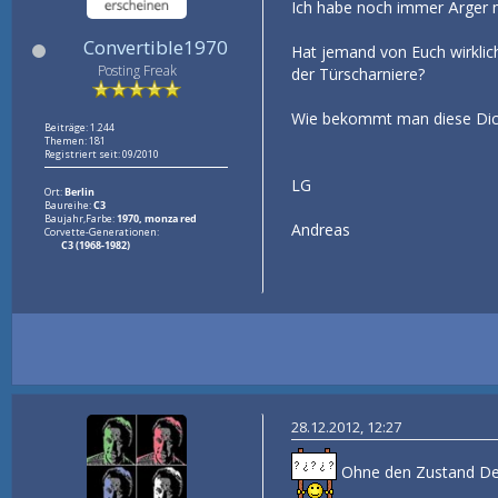
Ich habe noch immer Ärger m
Convertible1970
Hat jemand von Euch wirklic
Posting Freak
der Türscharniere?
Wie bekommt man diese Dic
Beiträge: 1.244
Themen: 181
Registriert seit: 09/2010
LG
Ort:
Berlin
Baureihe:
C3
Baujahr,Farbe:
1970, monza red
Andreas
Corvette-Generationen:
C3 (1968-1982)
28.12.2012, 12:27
Ohne den Zustand Dei