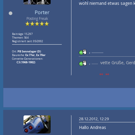
wohl niemand etwas sagen 
Porter
Posting Freak
Beiträge: 15.297
Themen: 564
Registriert seit: 05/2002
, .............
Ort:
PB Sennelager (D)
Baureihe:
Ex 77er, Ex 70er
Corvette-Generationen:
, ....... vette Grüße, Ger
C3 (1968-1982)
°° °°
28.12.2012, 12:29
Hallo Andreas