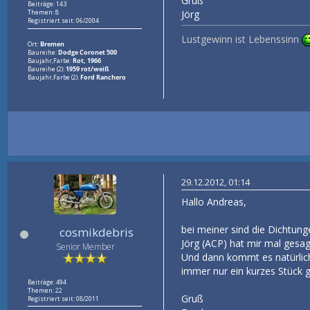
Gruß
Beiträge: 143
Jörg
Themen: 8
Registriert seit: 06/2004
Lustgewinn ist Lebenssinn
Ort:
Bremen
Baureihe:
Dodge Coronet 500
Baujahr,Farbe:
Rot, 1966
Baureihe (2):
1959 rot/weiß
Baujahr,Farbe (2):
Ford Ranchero
29.12.2012, 01:14
Hallo Andreas,
bei meiner sind die Dichtung
cosmikdebris
Jörg (ACP) hat mir mal gesagt
Senior Member
Und dann kommt es natürlich 
immer nur ein kurzes Stück 
Beiträge: 494
Themen: 22
Gruß
Registriert seit: 08/2011