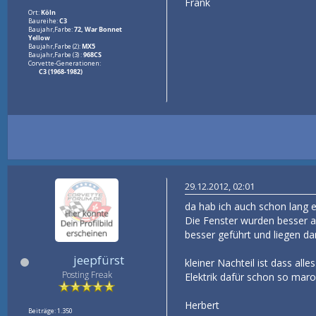
Frank
Ort:
Köln
Baureihe:
C3
Baujahr,Farbe:
72, War Bonnet
Yellow
Baujahr,Farbe (2):
MX5
Baujahr,Farbe (3) :
968CS
Corvette-Generationen:
C3 (1968-1982)
29.12.2012, 02:01
da hab ich auch schon lang e
Die Fenster wurden besser a
besser geführt und liegen d
jeepfürst
kleiner Nachteil ist dass al
Posting Freak
Elektrik dafür schon so mar
Herbert
Beiträge: 1.350