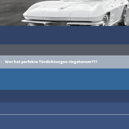
›
Wer hat perfekte Türdichtungen ringsherum???