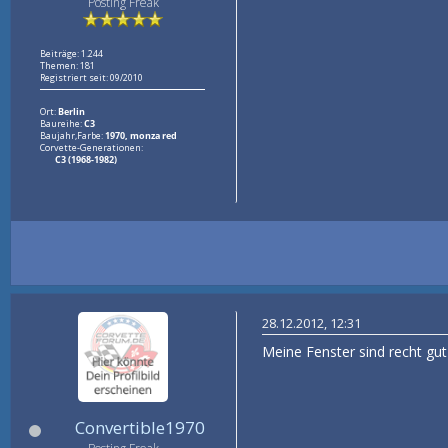
Posting Freak
Beiträge: 1.244
Themen: 181
Registriert seit: 09/2010
Ort:
Berlin
Baureihe:
C3
Baujahr,Farbe:
1970, monza red
Corvette-Generationen:
C3 (1968-1982)
28.12.2012, 12:31
Meine Fenster sind recht gut
Convertible1970