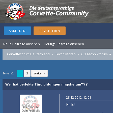
ANMELDEN
REGISTRIEREN
Neue Beiträge ansehen
Heutige Beiträge ansehen
Corvetteforum Deutschland
›
Technikforen
›
C 3 Technikforum
Seiten (2):
1
2
Weiter »
Wer hat perfekte Türdichtungen ringsherum???
28.12.2012, 12:01
Hallo!