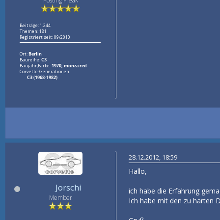
Posting Freak
Beiträge: 1.244
Themen: 181
Registriert seit: 09/2010
Ort:
Berlin
Baureihe:
C3
Baujahr,Farbe:
1970, monza red
Corvette-Generationen:
C3 (1968-1982)
28.12.2012, 18:59
Hallo,
Jorschi
ich habe die Erfahrung gema
Member
Ich habe mit den zu harten 