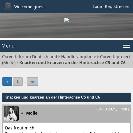
Login
Registrieren
Welcome guest.
Menu
Tog
Corvetteforum Deutschland
Händlerangebote
Corvetteproject
nav
(Molle)
Knacken und knarzen an der Hinterachse C5 und C6
«
3
...
Knacken und knarzen an der Hinterachse C5 und C6
(04.10.2021, 11:48 )
Molle
Das freut mich.