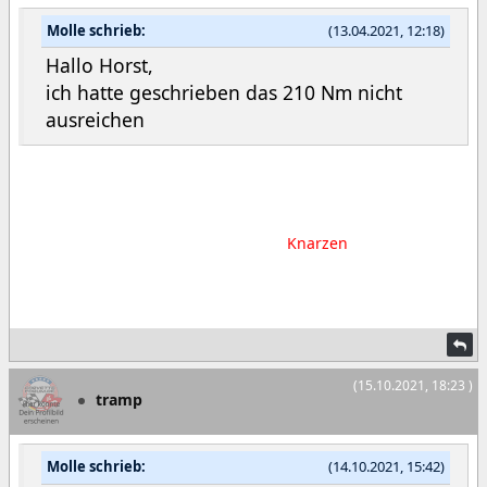
Molle schrieb:
(13.04.2021, 12:18)
Hallo Horst,
ich hatte geschrieben das 210 Nm nicht
ausreichen
Hab Stabi ausgebaut, an den Halterungen unter den
Gummis war Rost, abgeschliffen und Zinkpaste drauf,
zusätzlich neue Koppelstangen, das
Knarzen
ist weg.
Neue Bremsscheiben hinten, neue Reifen, Ölwechsel. Alles
wieder Top.
(15.10.2021, 18:23 )
tramp
Molle schrieb:
(14.10.2021, 15:42)