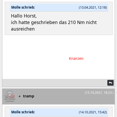
Molle schrieb:
(13.04.2021, 12:18)
Hallo Horst,
ich hatte geschrieben das 210 Nm nicht
ausreichen
Hab Stabi ausgebaut, an den Halterungen unter den
Gummis war Rost, abgeschliffen und Zinkpaste drauf,
zusätzlich neue Koppelstangen, das
Knarzen
ist weg.
Neue Bremsscheiben hinten, neue Reifen, Ölwechsel. Alles
wieder Top.
(15.10.2021, 18:23 )
tramp
Molle schrieb:
(14.10.2021, 15:42)