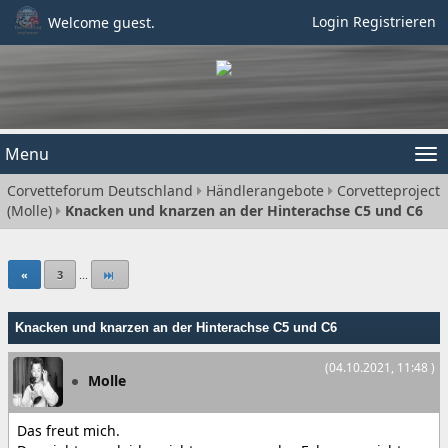
Login
Registrieren
Welcome guest.
Menu
Tog
Corvetteforum Deutschland
Händlerangebote
Corvetteproject
nav
(Molle)
Knacken und knarzen an der Hinterachse C5 und C6
«
3
...
Knacken und knarzen an der Hinterachse C5 und C6
(04.10.2021, 11:48 )
Molle
Das freut mich.