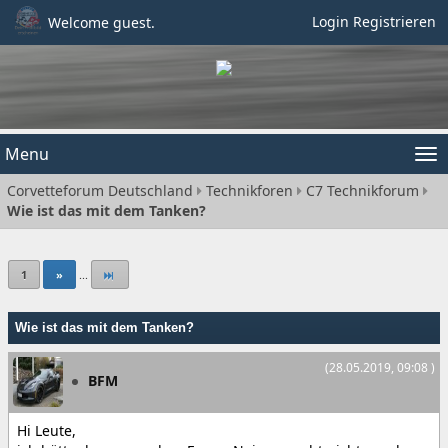
Login
Registrieren
Welcome guest.
Menu
Tog
Corvetteforum Deutschland
Technikforen
C7 Technikforum
nav
Wie ist das mit dem Tanken?
1
»
...
Wie ist das mit dem Tanken?
(28.05.2019, 09:08 )
BFM
Hi Leute,