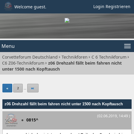
Login
Registrieren
Welcome guest.
Menu
Tog
Corvetteforum Deutschland
Technikforen
C 6 Technikforum
nav
C6 Z06-Technikforum
z06 Drehzahl fällt beim fahren nicht
unter 1500 nach Kopftausch
«
2
...
z06 Drehzahl fällt beim fahren nicht unter 1500 nach Kopftausch
(02.06.2019, 14:49 )
0815^