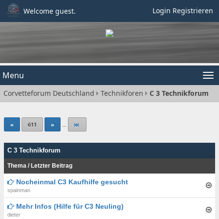
Login
Registrieren
Welcome guest.
Menu
Tog
Corvetteforum Deutschland
Technikforen
C 3 Technikforum
nav
«
611
»
...
C 3 Technikforum
Thema
/
Letzter Beitrag
Nocheinmal C3 Kaufhilfe gesucht
spainman
Mehr Infos (Hilfe für C3 Neuling)
dieter