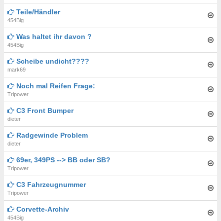
Teile/Händler
454Big
Was haltet ihr davon ?
454Big
Scheibe undicht????
mark69
Noch mal Reifen Frage:
Tripower
C3 Front Bumper
dieter
Radgewinde Problem
dieter
69er, 349PS --> BB oder SB?
Tripower
C3 Fahrzeugnummer
Tripower
Corvette-Archiv
454Big