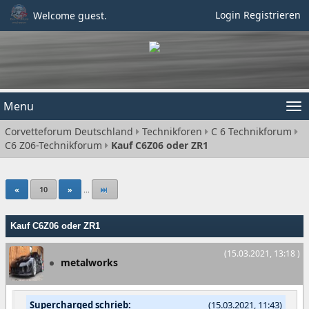
Login
Registrieren
Welcome guest.
Menu
Tog
Corvetteforum Deutschland
Technikforen
C 6 Technikforum
nav
C6 Z06-Technikforum
Kauf C6Z06 oder ZR1
«
10
»
...
Kauf C6Z06 oder ZR1
(15.03.2021, 13:18 )
metalworks
Supercharged schrieb:
(15.03.2021, 11:43)