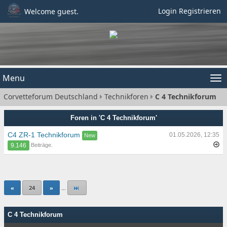
Login
Registrieren
Welcome guest.
Menu
Tog
Corvetteforum Deutschland
Technikforen
C 4 Technikforum
nav
Foren in 'C 4 Technikforum'
C4 ZR-1 Technikforum
01.05.2026, 12:35
Beiträge.
9.146
«
24
»
...
C 4 Technikforum