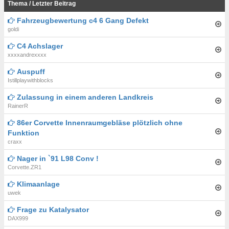
Thema
/
Letzter Beitrag
Fahrzeugbewertung c4 6 Gang Defekt
goldi
C4 Achslager
xxxxandrexxxx
Auspuff
Istillplaywithblocks
Zulassung in einem anderen Landkreis
RainerR
86er Corvette Innenraumgebläse plötzlich ohne
Funktion
craxx
Nager in `91 L98 Conv !
Corvette.ZR1
Klimaanlage
uwek
Frage zu Katalysator
DAX999