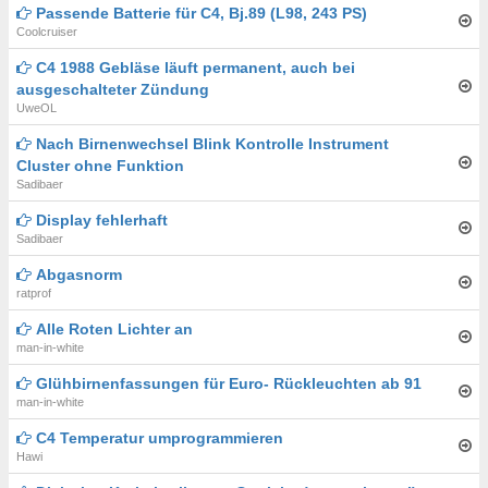
Passende Batterie für C4, Bj.89 (L98, 243 PS)
Coolcruiser
C4 1988 Gebläse läuft permanent, auch bei
ausgeschalteter Zündung
UweOL
Nach Birnenwechsel Blink Kontrolle Instrument
Cluster ohne Funktion
Sadibaer
Display fehlerhaft
Sadibaer
Abgasnorm
ratprof
Alle Roten Lichter an
man-in-white
Glühbirnenfassungen für Euro- Rückleuchten ab 91
man-in-white
C4 Temperatur umprogrammieren
Hawi